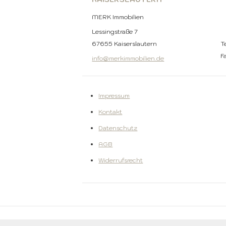
MERK Immobilien
Lessingstraße 7
67655 Kaiserslautern
T
F
info@merkimmobilien.de
Impressum
Kontakt
Datenschutz
AGB
Widerrufsrecht
MERK IMMOBILIEN - COPYRIGHT 2024