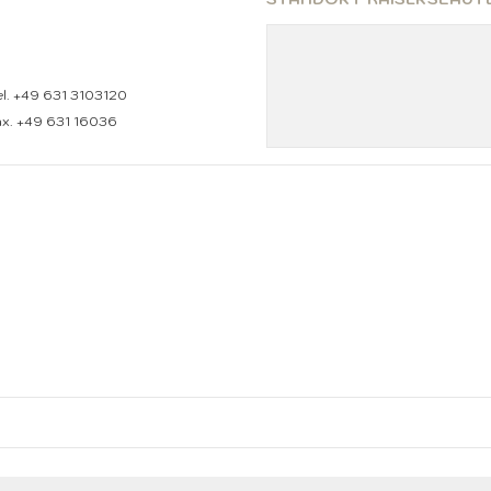
el. +49 631 3103120
ax. +49 631 16036
IMMOBILIENSOFTWARE 