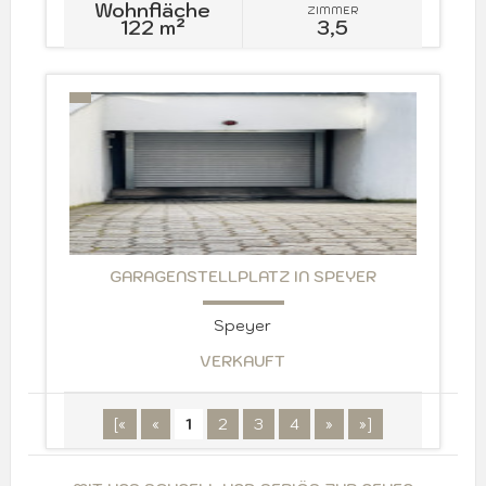
Wohnfläche
ZIMMER
122 m²
3,5
GARAGENSTELLPLATZ IN SPEYER
Speyer
VERKAUFT
[«
«
1
2
3
4
»
»]