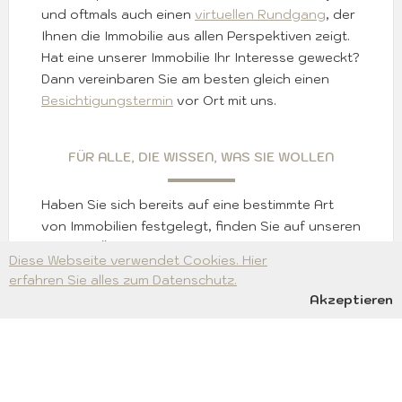
und oftmals auch einen
virtuellen Rundgang
, der
Ihnen die Immobilie aus allen Perspektiven zeigt.
Hat eine unserer Immobilie Ihr Interesse geweckt?
Dann vereinbaren Sie am besten gleich einen
Besichtigungstermin
vor Ort mit uns.
FÜR ALLE, DIE WISSEN, WAS SIE WOLLEN
Haben Sie sich bereits auf eine bestimmte Art
von Immobilien festgelegt, finden Sie auf unseren
weiteren Übersichtsseiten zu Häuser oder
Diese Webseite verwendet Cookies. Hier
Wohnungen Ihre Wunschimmobilie. Sollten Sie in
erfahren Sie alles zum Datenschutz.
unserem aktuellen Portfolio nicht fündig werden,
Akzeptieren
erteilen Sie uns einen Suchauftrag. Wir nutzen
unsere Kontakte, um Ihnen schnellstmöglich
passende Objekte anbieten zu können.